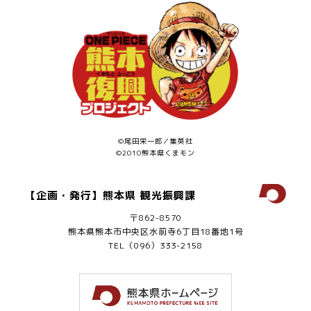
©尾田栄一郎／集英社
©2010熊本県くまモン
【企画・発行】熊本県 観光振興課
〒862-8570
熊本県熊本市中央区水前寺6丁目18番地1号
TEL（096）333-2158