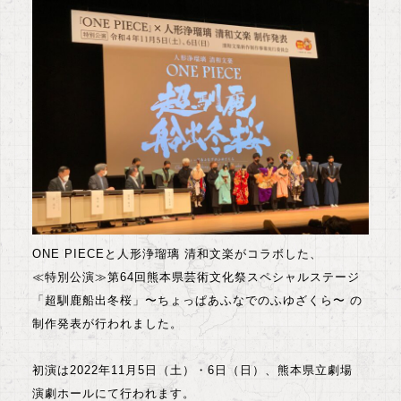
ONE PIECEと人形浄瑠璃 清和文楽がコラボした、
≪特別公演≫第64回熊本県芸術文化祭スペシャルステージ
「超馴鹿船出冬桜」〜ちょっぱあふなでのふゆざくら〜 の
制作発表が行われました。
初演は2022年11月5日（土）・6日（日）、熊本県立劇場
演劇ホールにて行われます。