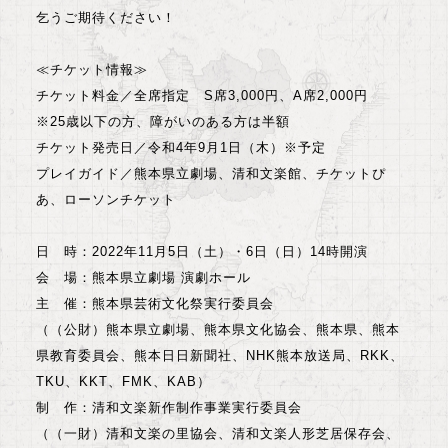
乞うご期待ください！
≪チケット情報≫
チケット料金／全席指定 S席3,000円、A席2,000円
※25歳以下の方、障がいのある方は半額
チケット発売日／令和4年9月1日（木）※予定
プレイガイド／熊本県立劇場、清和文楽館、チケットぴ
あ、ローソンチケット
日 時：2022年11月5日（土）・6日（日）14時開演
会 場：熊本県立劇場 演劇ホール
主 催：熊本県芸術文化祭実行委員会
（（公財）熊本県立劇場、熊本県文化協会、熊本県、熊本
県教育委員会、熊本日日新聞社、NHK熊本放送局、RKK、
TKU、KKT、FMK、KAB）
制 作：清和文楽新作制作事業実行委員会
（（一財）清和文楽の里協会、清和文楽人形芝居保存会、