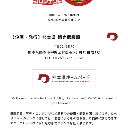
©尾田栄一郎／集英社
©2010熊本県くまモン
【企画・発行】熊本県 観光振興課
〒862-8570
熊本県熊本市中央区水前寺6丁目18番地1号
TEL（096）333-2158
© Kumamoto Prefecture All Rights Reserved. ©2010kumamoto
pref.kumamon
掲載記事・写真・コンテンツなど無断での使用・転載を固く禁じます。
この
サイトへのリンクに関しては、悪意によるものを除き、ご自由に設定できま
すが、フレーム内に取り込む形でのリンクは固く禁じます。