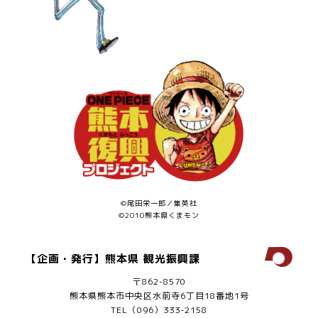
©尾田栄一郎／集英社
©2010熊本県くまモン
【企画・発行】熊本県 観光振興課
〒862-8570
熊本県熊本市中央区水前寺6丁目18番地1号
TEL（096）333-2158