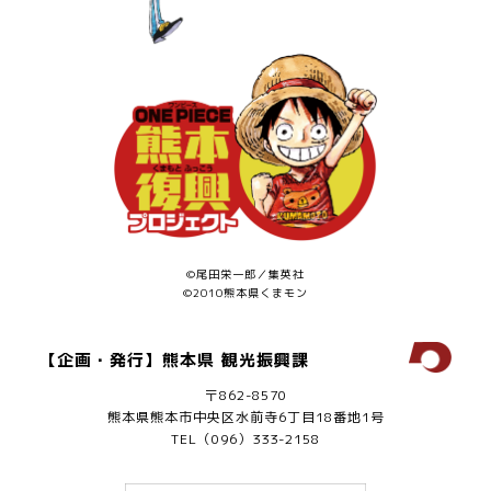
©尾田栄一郎／集英社
©2010熊本県くまモン
【企画・発行】熊本県 観光振興課
〒862-8570
熊本県熊本市中央区水前寺6丁目18番地1号
TEL（096）333-2158