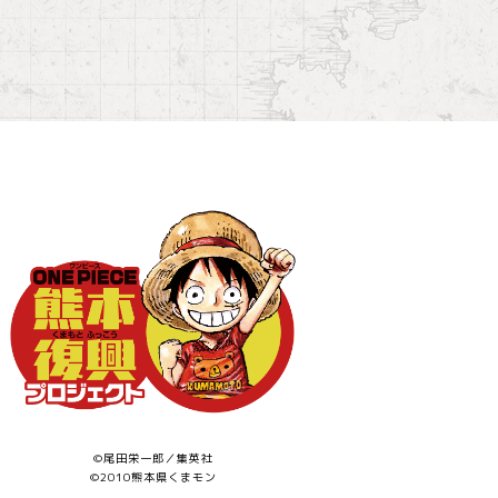
©尾田栄一郎／集英社
©2010熊本県くまモン