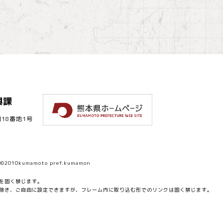
興課
18番地1号
d. ©2010kumamoto pref.kumamon
を固く禁じます。
除き、ご自由に設定できますが、フレーム内に取り込む形でのリンクは固く禁じます。