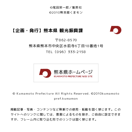
©尾田栄一郎／集英社
©2010熊本県くまモン
【企画・発行】熊本県 観光振興課
〒862-8570
熊本県熊本市中央区水前寺6丁目18番地1号
TEL（096）333-2158
© Kumamoto Prefecture All Rights Reserved. ©2010kumamoto
pref.kumamon
掲載記事・写真・コンテンツなど無断での使用・転載を固く禁じます。
この
サイトへのリンクに関しては、悪意によるものを除き、ご自由に設定できま
すが、フレーム内に取り込む形でのリンクは固く禁じます。