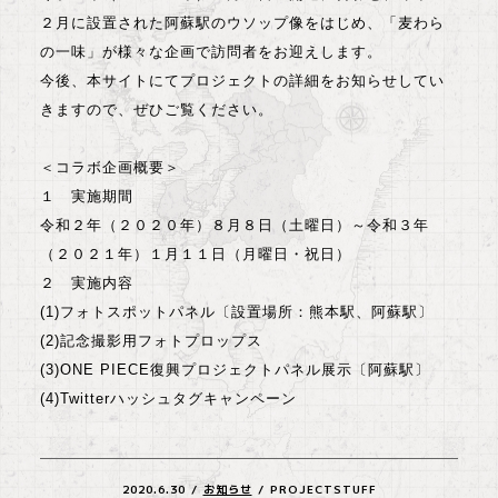
２月に設置された阿蘇駅のウソップ像をはじめ、「麦わら
の一味」が様々な企画で訪問者をお迎えします。
今後、本サイトにてプロジェクトの詳細をお知らせしてい
きますので、ぜひご覧ください。
＜コラボ企画概要＞
１ 実施期間
令和２年（２０２０年）８月８日（土曜日）～令和３年
（２０２１年）１月１１日（月曜日・祝日）
２ 実施内容
(1)フォトスポットパネル〔設置場所：熊本駅、阿蘇駅〕
(2)記念撮影用フォトプロップス
(3)ONE PIECE復興プロジェクトパネル展示〔阿蘇駅〕
(4)Twitterハッシュタグキャンペーン
2020.6.30
/
お知らせ
/
PROJECTSTUFF